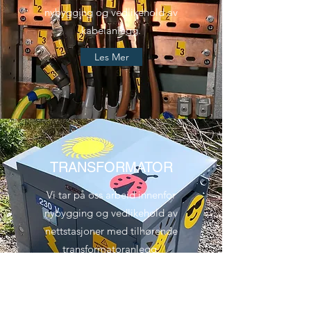
nybygging og vedlikehold av
kabelanlegg.
Les Mer
TRANSFORMATOR
Vi tar på oss arbeid innenfor
nybygging og vedlikehold av
nettstasjoner med tilhørende
transformatoranlegg.
Les Mer