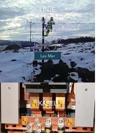
LINJE
Vi tar på oss arbeid innenfor
drift, nybygging og vedlikehold
på høyspentlinjer og
lavspentlinjer.
Les Mer
KABEL
Vi tar på oss arbeid på
høyspentkabler og
lavspentkabler. Herunder